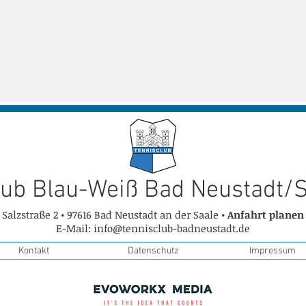
lub Blau-Weiß Bad Neustadt/Sa
Salzstraße 2 • 97616 Bad Neustadt an der Saale •
Anfahrt planen
🎾 Courtbooking jetzt auch für
 TC
E-Mail:
info@tennisclub-badneustadt.de
unsere Freiplätze! 🎾
️🔵
Kontakt
Datenschutz
Impressum