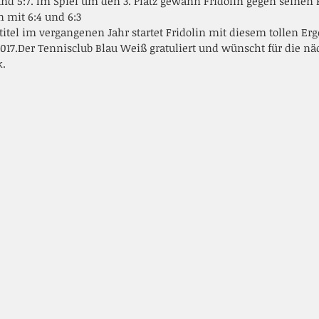
 und 5:7. Im Spiel um den 3. Platz gewann Fridolin gegen seine
 mit 6:4 und 6:3
tel im vergangenen Jahr startet Fridolin mit diesem tollen Erge
2017.Der Tennisclub Blau Weiß gratuliert und wünscht für die n
k.