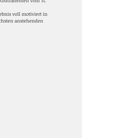
n Kontrahenten vom TC 
bnis voll motiviert in 
ächsten anstehenden 