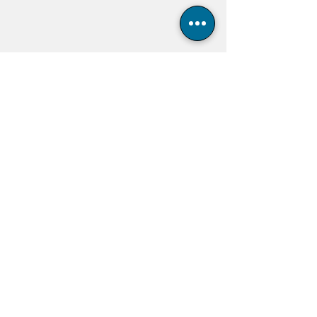
Weiter ging es 
am 13.09.2020
 mit den 
aktiven Spielern des Clubs. 18 aktive 
Spieler-/innen haben am Turnier 
teilgenommen. Es wurde in den 
folgenden Gruppen gestartet:
Damen-Einzel, Herren-Einzel und 
Herren-Einzel Senioren. 
1. Platz Damen Julia Justus
1. Platz Herren Moritz Rothaug
1. Platz Senioren Peter Weisheit
Am 
26.09.2020 war das 
Doppelturnier 
angesagt und 10 