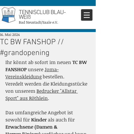
TENNISCLUB BLAU-
WEIß
Bad Neustadt/Saale e.V.
16. Mai 2024
TC BW FANSHOP //
#grandopening
Ihr könnt ab sofort im neuen 
TC BW 
FANSHOP
 unsere 
Joma-
Vereinskleidung
 bestellen.
Veredelt werden die Kleidungsstücke 
von unserem 
Bedrucker "Allstar 
Sport" aus Röthlein
.
Das umfangreiche Angebot ist 
sowohl für 
Kinder
 als auch für 
Erwachsene (Damen & 