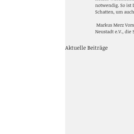
notwendig. So ist
Schatten, um auch
 Markus Merz Vorstandssprecher der Bank übergab Andre Leonte, 2. Vorsitzender des TC Blau- Weiß Bad 
Neustadt e.V., di
Aktuelle Beiträge