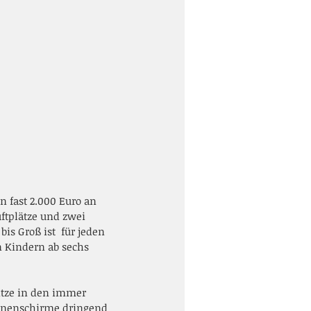
 fast 2.000 Euro an 
uftplätze und zwei 
s Groß ist  für jeden 
n Kindern ab sechs 
nnenschirme dringend 