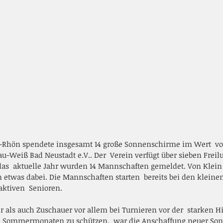
Rhön spendete insgesamt 14 große Sonnenschirme im Wert  von
u-Weiß Bad Neustadt e.V.. Der  Verein verfügt über sieben Freil
das  aktuelle Jahr wurden 14 Mannschaften gemeldet. Von Klein bi
 etwas dabei. Die Mannschaften starten  bereits bei den kleine
aktiven  Senioren.
 Sommermonaten zu schützen,  war die Anschaffung neuer So