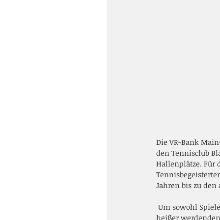
Die VR-Bank Main-
den Tennisclub Bla
Hallenplätze. Für 
Tennisbegeisterten
Jahren bis zu den 
 Um sowohl Spieler als auch Zuschauer vor allem bei Turnieren vor der  starken Hitze in den immer 
heißer werdenden